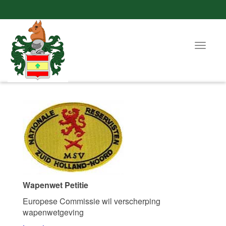
Toggle
navigat
Wapenwet Petitie
Europese Commissie wil verscherping
wapenwetgeving