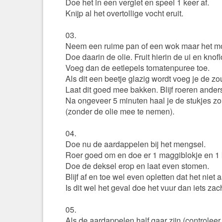
Doe het in een vergiet en speel 1 keer af.
Knijp al het overtollige vocht eruit.
03.
Neem een ruime pan of een wok maar het mo
Doe daarin de olie. Fruit hierin de ui en knof
Voeg dan de eetlepels tomatenpuree toe.
Als dit een beetje glazig wordt voeg je de zo
Laat dit goed mee bakken. Blijf roeren ander
Na ongeveer 5 minuten haal je de stukjes zou
(zonder de olie mee te nemen).
04.
Doe nu de aardappelen bij het mengsel.
Roer goed om en doe er 1 maggiblokje en 1 k
Doe de deksel erop en laat even stomen.
Blijf af en toe wel even opletten dat het niet
Is dit wel het geval doe het vuur dan iets zach
05.
Als de aardappelen half gaar zijn (controleer 