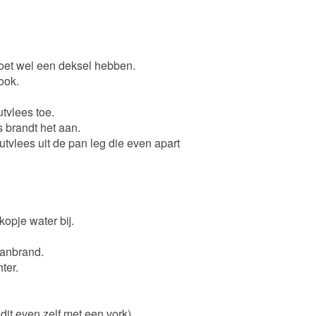
et wel een deksel hebben.
look.
utvlees toe.
s brandt het aan.
tvlees uit de pan leg die even apart
opje water bij.
 aanbrand.
ter.
dit even zelf met een vork).