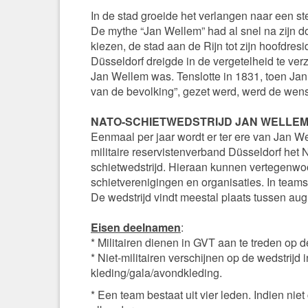
In de stad groeide het verlangen naar een s
De mythe “Jan Wellem” had al snel na zijn d
kiezen, de stad aan de Rijn tot zijn hoofdresi
Düsseldorf dreigde in de vergetelheid te ver
Jan Wellem was. Tenslotte in 1831, toen Jan
van de bevolking”, gezet werd, werd de wens 
NATO-SCHIETWEDSTRIJD JAN WELLEM
Eenmaal per jaar wordt er ter ere van Jan W
militaire reservistenverband Düsseldorf het
schietwedstrijd. Hieraan kunnen vertegenwoo
schietverenigingen en organisaties. In team
De wedstrijd vindt meestal plaats tussen aug
Eisen deelnamen
:
* Militairen dienen in GVT aan te treden op de 
* Niet-militairen verschijnen op de wedstrijd i
kleding/gala/avondkleding.
* Een team bestaat uit vier leden. Indien ni