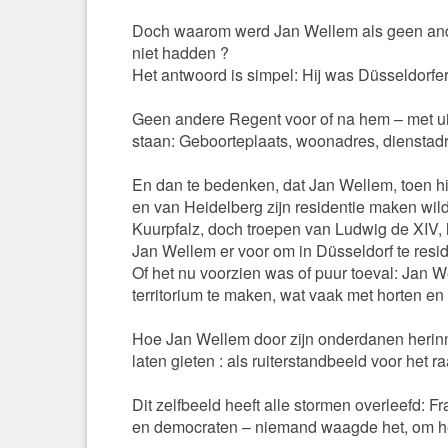
Doch waarom werd Jan Wellem als geen ande
niet hadden ?
Het antwoord is simpel: Hij was Düsseldorfer 
Geen andere Regent voor of na hem – met ui
staan: Geboorteplaats, woonadres, dienstadr
En dan te bedenken, dat Jan Wellem, toen hij
en van Heidelberg zijn residentie maken wil
Kuurpfalz, doch troepen van Ludwig de XIV,
Jan Wellem er voor om in Düsseldorf te resi
Of het nu voorzien was of puur toeval: Jan W
territorium te maken, wat vaak met horten en 
Hoe Jan Wellem door zijn onderdanen herinne
laten gieten : als ruiterstandbeeld voor het
Dit zelfbeeld heeft alle stormen overleefd: F
en democraten – niemand waagde het, om het