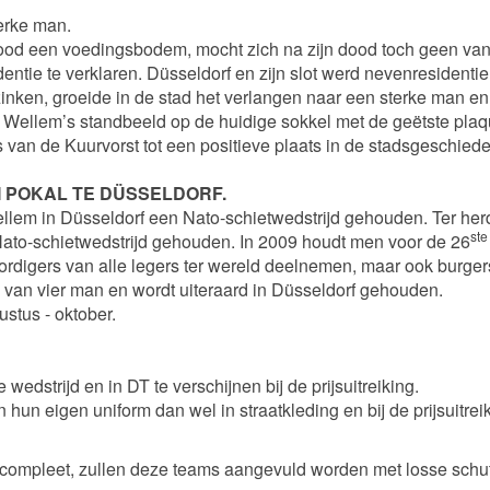
terke man.
ood een voedingsbodem, mocht zich na zijn dood toch geen van 
dentie te verklaren. Düsseldorf en zijn slot werd nevenresidentie
zinken, groeide in de stad het verlangen naar een sterke man en 
 Wellem’s standbeeld op de huidige sokkel met de geëtste plaq
van de Kuurvorst tot een positieve plaats in de stadsgeschiede
 POKAL TE DÜSSELDORF.
ellem in Düsseldorf een Nato-schietwedstrijd gehouden. Ter herd
ste
 Nato-schietwedstrijd gehouden. In 2009 houdt men voor de 26
rdigers van alle legers ter wereld deelnemen, maar ook burger
s van vier man en wordt uiteraard in Düsseldorf gehouden.
ustus - oktober.
wedstrijd en in DT te verschijnen bij de prijsuitreiking.
n hun eigen uniform dan wel in straatkleding en bij de prijsuitreik
et compleet, zullen deze teams aangevuld worden met losse schut