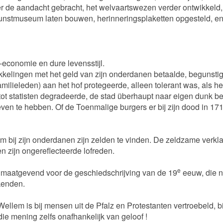
r de aandacht gebracht, het welvaartswezen verder ontwikkeld,
 kunstmuseum laten bouwen, herinneringsplaketten opgesteld, en
-economie en dure levensstijl.
wikkelingen met het geld van zijn onderdanen betaalde, begunst
ilieleden) aan het hof protegeerde, alleen tolerant was, als het
ot statisten degradeerde, de stad überhaupt naar eigen dunk be
en te hebben. Of de Toenmalige burgers er bij zijn dood in 17
 bij zijn onderdanen zijn zelden te vinden. De zeldzame verkla
n zijn ongereflecteerde lofreden.
e
 maatgevend voor de geschiedschrijving van de 19
eeuw, die na
kenden.
Wellem is bij mensen uit de Pfalz en Protestanten vertroebeld, b
 die mening zelfs onafhankelijk van geloof !