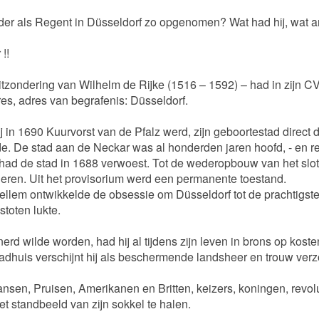
r als Regent in Düsseldorf zo opgenomen? Wat had hij, wat 
!!
tzondering van Wilhelm de Rijke (1516 – 1592) – had in zijn C
es, adres van begrafenis: Düsseldorf.
 in 1690 Kuurvorst van de Pfalz werd, zijn geboortestad direct 
de. De stad aan de Neckar was al honderden jaren hoofd, - en r
 had de stad in 1688 verwoest. Tot de wederopbouw van het slo
deren. Uit het provisorium werd een permanente toestand.
ellem ontwikkelde de obsessie om Düsseldorf tot de prachtigste
stoten lukte.
rd wilde worden, had hij al tijdens zijn leven in brons op ko
 raadhuis verschijnt hij als beschermende landsheer en trouw ve
ransen, Pruisen, Amerikanen en Britten, keizers, koningen, revolu
 standbeeld van zijn sokkel te halen.