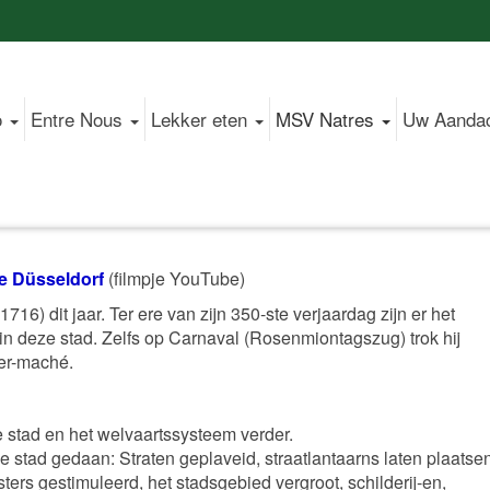
o
Entre Nous
Lekker eten
MSV Natres
Uw Aanda
te Düsseldorf
(filmpje YouTube)
6) dit jaar. Ter ere van zijn 350-ste verjaardag zijn er het
in deze stad. Zelfs op Carnaval (Rosenmiontagszug) trok hij
ier-maché.
e stad en het welvaartssysteem verder.
e stad gedaan: Straten geplaveid, straatlantaarns laten plaatsen
ters gestimuleerd, het stadsgebied vergroot, schilderij-en,