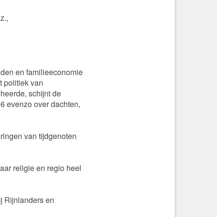
z.,
igden en familieeconomie
 politiek van
heerde, schijnt de
16 evenzo over dachten,
ringen van tijdgenoten
ar religie en regio heel
ij Rijnlanders en