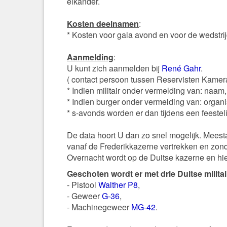
elkander.
Kosten deelnamen
:
* Kosten voor gala avond en voor de wedstrijd
Aanmelding
:
U kunt zich aanmelden bij
René Gahr
.
( contact persoon tussen Reservisten Kamer
* Indien militair onder vermelding van: naam, l
* Indien burger onder vermelding van: organi
* s-avonds worden er dan tijdens een feeste
De data hoort U dan zo snel mogelijk. Meest
vanaf de Frederikkazerne vertrekken en zond
Overnacht wordt op de Duitse kazerne en hie
Geschoten wordt er met drie Duitse milit
- Pistool
Walther P8
,
- Geweer
G-36
,
- Machinegeweer
MG-42
.