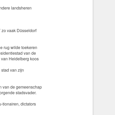
andere landsheren
V zo vaak Düsseldorf
de rug wilde toekeren
esidentiestad van de
t van Heidelberg koos
 stad van zijn
sten van de gemeenschap
rzorgende stadsvader.
-tionairen, dictators