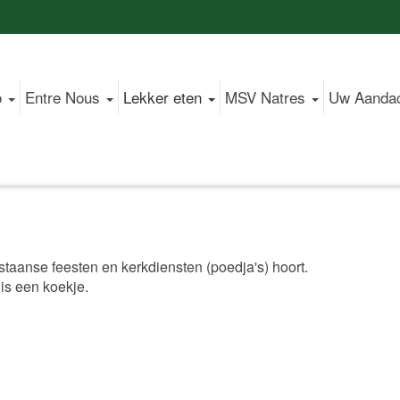
o
Entre Nous
Lekker eten
MSV Natres
Uw Aanda
estaanse feesten en kerkdiensten (poedja's) hoort.
 is een koekje.