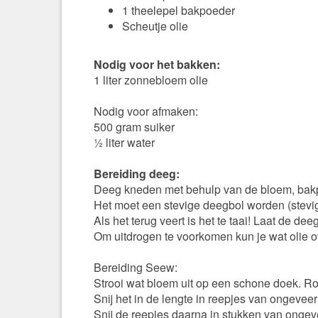
1 theelepel bakpoeder
Scheutje olie
Nodig voor het bakken:
1 liter zonnebloem olie
Nodig voor afmaken:
500 gram suiker
½ liter water
Bereiding deeg:
Deeg kneden met behulp van de bloem, bakpo
Het moet een stevige deegbol worden (steviger
Als het terug veert is het te taai! Laat de de
Om uitdrogen te voorkomen kun je wat olie o
Bereiding Seew:
Strooi wat bloem uit op een schone doek. Rol
Snij het in de lengte in reepjes van ongevee
Snij de reepjes daarna in stukken van ongev