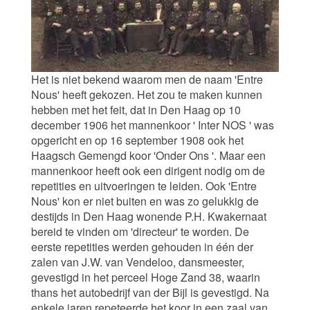
Het is niet bekend waarom men de naam 'Entre
Nous' heeft gekozen. Het zou te maken kunnen
hebben met het feit, dat in Den Haag op 10
december 1906 het mannenkoor ' Inter NOS ' was
opgericht en op 16 september 1908 ook het
Haagsch Gemengd koor 'Onder Ons '. Maar een
mannenkoor heeft ook een dirigent nodig om de
repetities en uitvoeringen te leiden. Ook 'Entre
Nous' kon er niet buiten en was zo gelukkig de
destijds in Den Haag wonende P.H. Kwakernaat
bereid te vinden om 'directeur' te worden. De
eerste repetities werden gehouden in één der
zalen van J.W. van Vendeloo, dansmeester,
gevestigd in het perceel Hoge Zand 38, waarin
thans het autobedrijf van der Bijl is gevestigd. Na
enkele jaren repeteerde het koor in een zaal van