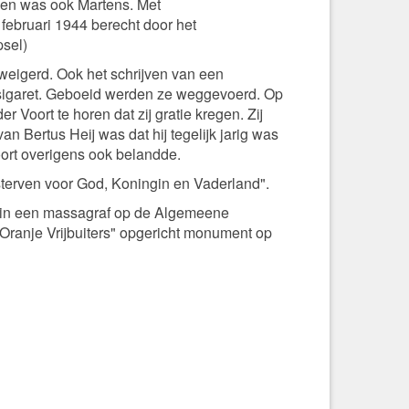
den was ook Martens. Met
ebruari 1944 berecht door het
psel)
weigerd. Ook het schrijven van een
 sigaret. Geboeid werden ze weggevoerd. Op
 Voort te horen dat zij gratie kregen. Zij
 Bertus Heij was dat hij tegelijk jarig was
oort overigens ook belandde.
sterven voor God, Koningin en Vaderland".
st in een massagraf op de Algemeene
 "Oranje Vrijbuiters" opgericht monument op