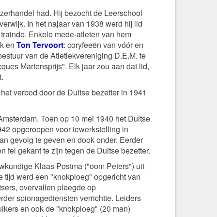
ijzerhandel had. Hij bezocht de Leerschool
wijk. In het najaar van 1938 werd hij lid
r trainde. Enkele mede-atleten van hem
jk en
Ton Tervoort
: coryfeeën van vóór en
bestuur van de Atletiekvereniging D.E.M. te
ues Martensprijs". Elk jaar zou aan dat lid,
.
 het verbod door de Duitse bezetter in 1941
te Amsterdam. Toen op 10 mei 1940 het Duitse
942 opgeroepen voor tewerkstelling in
eraan gevolg te geven en dook onder. Eerder
n fel gekant te zijn tegen de Duitse bezetter.
ouwkundige Klaas Postma ("oom Peters") uit
 tijd werd een "knokploeg" opgericht van
sers, overvallen pleegde op
rder spionagediensten verrichtte. Leiders
ikers en ook de "knokploeg" (20 man)