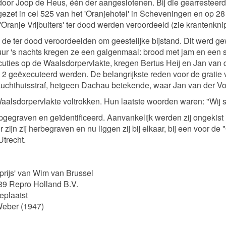
or Joop de Heus, één der aangeslotenen. Bij die gearresteer
t in cel 525 van het 'Oranjehotel' in Scheveningen en op 28 f
'Oranje Vrijbuiters' ter dood werden veroordeeld (zie krantenkni
e ter dood veroordeelden om geestelijke bijstand. Dit werd ge
 uur 's nachts kregen ze een galgenmaal: brood met jam en een
ties op de Waalsdorpervlakte, kregen Bertus Heij en Jan van der
geëxecuteerd werden. De belangrijkste reden voor de gratie van
ar tuchthuisstraf, hetgeen Dachau betekende, waar Jan van der V
aalsdorpervlakte voltrokken. Hun laatste woorden waren: "Wij 
opgegraven en geïdentificeerd. Aanvankelijk werden zij ongeki
ijn zij herbegraven en nu liggen zij bij elkaar, bij een voor de
Utrecht.
rijs' van Wim van Brussel
989 Repro Holland B.V.
geplaatst
Weber (1947)