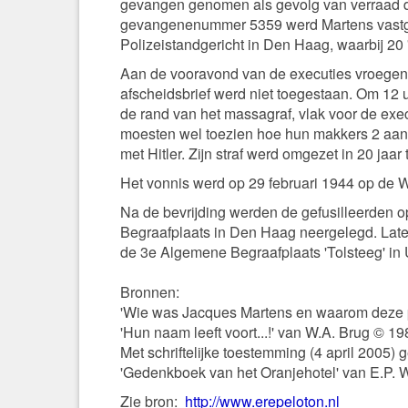
gevangen genomen als gevolg van verraad do
gevangenenummer 5359 werd Martens vastgeze
Polizeistandgericht in Den Haag, waarbij 20 
Aan de vooravond van de executies vroegen d
afscheidsbrief werd niet toegestaan. Om 12
de rand van het massagraf, vlak voor de execu
moesten wel toezien hoe hun makkers 2 aan 2 
met Hitler. Zijn straf werd omgezet in 20 ja
Het vonnis werd op 29 februari 1944 op de W
Na de bevrijding werden de gefusilleerden 
Begraafplaats in Den Haag neergelegd. Later z
de 3e Algemene Begraafplaats 'Tolsteeg' in 
Bronnen:
'Wie was Jacques Martens en waarom deze p
'Hun naam leeft voort...!' van W.A. Brug © 1
Met schriftelijke toestemming (4 april 2005) 
'Gedenkboek van het Oranjehotel' van E.P. 
Zie bron:
http://www.erepeloton.nl