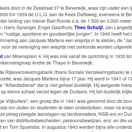
deels door in de Zeestraat 37 te Beverwijk, waar zijn vader een 
6 t/m 1939 de U.L.O. aan de Kees Delfsweg, eveneens te Bever
nder leiding van trainer Bart Ronde o.a. de 1.500 en 3.000 mete
n, Harry Spranger, Engel Gaarthuis,
Theo Schuijt
, Jan Langedi
 "rustige, sportieve en goudeerlijke jongen". In 1945 heeft het 
nering aan Jacques Martens een ereprijs in te stellen, de "Jacq
t voor de vereniging een ereprijs met oorkonde worden uitgereikt
st
van Moensplein 4. Hij was ook vanaf de oprichting in 1935 tot
 verkennersgroep André de Thaye in Beverwijk.
bij de Rijksverzekeringsbank (thans Sociale Verzekeringsbank) 
zette, was Jacques Martens bijna 17 jaar. Hij werd in 1941 of 1
e "Arbeidsdienst" dat is niet geheel duidelijk. Hij weigerde hi
p kleine schaal verzet tegen de Duitsers. Hij liet duidelijk blijke
anje Vrijbuiters", een groep die in 1941 was gevormd door de b
roep om Joden en studenten te laten onderduiken, maar na enige
ze ploeg pleegde aanslagen op landverraders, NSB-ers en Duit
ien van distributiebescheiden, persoonsbewijzen, enz. en die ve
en Tom Spoelstra. In augustus 1943 werden bijna alle onderdu