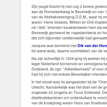
Zijn jeugd bracht hij met nog 2 broers groten
aan de Romerkerkweg te Beverwijk en van 193
van de Atletiekvereniging D.E.M., waar hij o
waren: Henk Vessies, Willem en Dirk Kaptei
ná 1940. Vrienden karakteriseren hem als een
Beverwijk gemeend ter nagedachtenis en herin
dat zich bijzonder verdienstelijk had gemaak
Jacques was bevriend met
Dik van der Hor
lid (eerst welp, daarna voortrekker) van de
Na zijn schooltijd in 1939 ging hij werken 
leger Nederland binnenviel en vervolgens be
Duitsland, de zgn. "Arbeidseinsatz" of voor d
had hij zich met enkele Beverwijker vrienden o
In het verzet was hij aangesloten bij de "Or
Utrecht. Aanvankelijk was het doel van de g
ongeveer 24 jongens en Truus Solleveld. De
distributiekantoren om onderduikers te voorz
van de knokploeg waren Hans van Koetsveld 