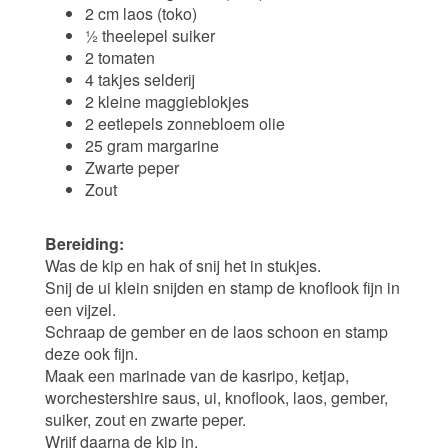
2 cm laos (toko)
½ theelepel suiker
2 tomaten
4 takjes selderij
2 kleine maggieblokjes
2 eetlepels zonnebloem olie
25 gram margarine
Zwarte peper
Zout
Bereiding:
Was de kip en hak of snij het in stukjes.
Snij de ui klein snijden en stamp de knoflook fijn in
een vijzel.
Schraap de gember en de laos schoon en stamp
deze ook fijn.
Maak een marinade van de kasripo, ketjap,
worchestershire saus, ui, knoflook, laos, gember,
suiker, zout en zwarte peper.
Wrijf daarna de kip in.