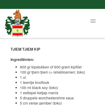
Toggle
navigat
TJIEM TJIEM KIP
Ingrediënten:
800 gr kipstukken of 600 gram kipfilet
100 gr tjiem tjiem (= leliebloemen; toko)
1 ui
1 teentje knoflook
100 ml black soy (toko)
1 eetlepel ketjap manis
5 druppels worchestershire saus
5 cm verse gember (toko)