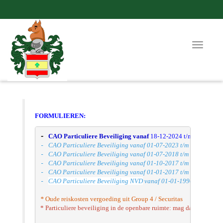
Toggle
navigat
FORMULIEREN:
- 
CAO Particuliere Beveiliging vanaf
 18-12-2024 t/m 27-12-202
- 
CAO Particuliere Beveiliging
 vanaf 01-07-2023 t/m 24-03-2024
- 
CAO Particuliere Beveiliging
 vanaf 01-07-2018 t/m 30-06-2023
- 
CAO Particuliere Beveiliging
 vanaf 01-10-2017 t/m 01-10-2018
- 
CAO Particuliere Beveiliging
 vanaf 01-01-2017 t/m 30-09-2017
- 
CAO Particuliere Beveiliging NVD
 vanaf 01-01-1996
* 
Oude reiskosten vergoeding
 uit Group 4 / Securitas
* 
Particuliere beveiliging in de openbare ruimte
: mag dat eigenlijk 