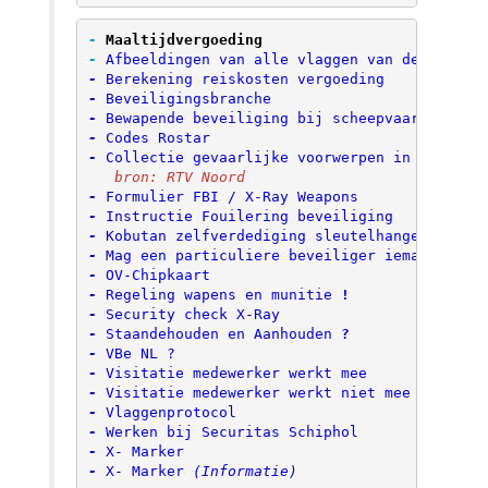
- 
Maaltijdvergoeding
- 
Afbeeldingen van alle vlaggen van de wereld
- 
Berekening reiskosten vergoeding
- 
Beveiligingsbranche
- 
Bewapende beveiliging bij scheepvaart
- 
Codes Rostar
- 
Collectie gevaarlijke voorwerpen in gevange
   bron: RTV Noord
- 
Formulier FBI / X-Ray Weapons
- 
Instructie Fouilering beveiliging
- 
Kobutan zelfverdediging sleutelhanger
 (You 
- 
Mag een particuliere beveiliger iemand aanh
- 
OV-Chipkaart
- 
Regeling wapens en munitie
 !
- 
Security check X-Ray
- 
Staandehouden en Aanhouden
 ?
- 
VBe NL
- 
Visitatie medewerker werkt mee
- 
Visitatie medewerker werkt niet mee
- 
Vlaggenprotocol
- 
Werken bij Securitas Schiphol
- 
X- Marker
- 
X- Marker
(Informatie)